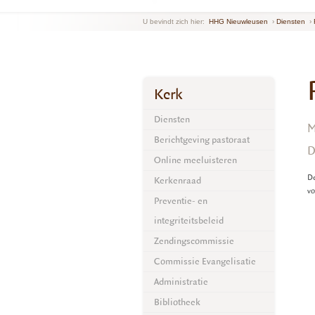
U bevindt zich hier:
HHG Nieuwleusen
›
Diensten
›
Kerk
Diensten
M
Berichtgeving pastoraat
D
Online meeluisteren
De
Kerkenraad
vo
Preventie- en
integriteitsbeleid
Zendingscommissie
Commissie Evangelisatie
Administratie
Bibliotheek