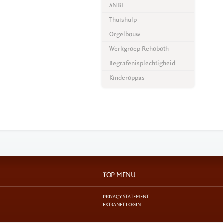
ANBI
Thuishulp
Orgelbouw
Werkgroep Rehoboth
Begrafenisplechtigheid
Kinderoppas
TOP MENU
PRIVACY STATEMENT
EXTRANET LOGIN