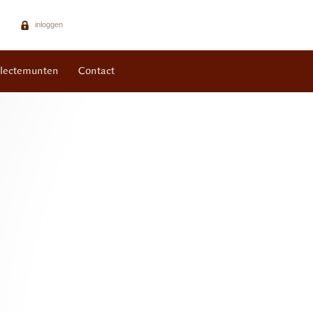
inloggen
llectemunten
Contact