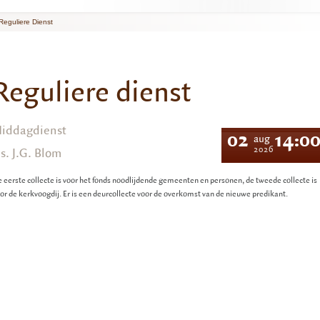
Reguliere Dienst
Reguliere dienst
iddagdienst
02
14:0
aug
2026
s. J.G. Blom
 eerste collecte is voor het fonds noodlijdende gemeenten en personen, de tweede collecte is
or de kerkvoogdij. Er is een deurcollecte voor de overkomst van de nieuwe predikant.