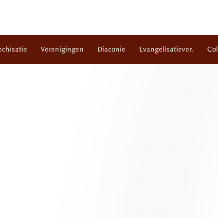
echisatie
Verenigingen
Diaconie
Evangelisatiever.
Co