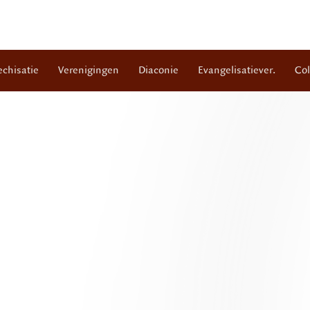
echisatie
Verenigingen
Diaconie
Evangelisatiever.
Co