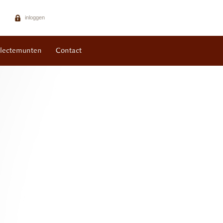
inloggen
llectemunten
Contact