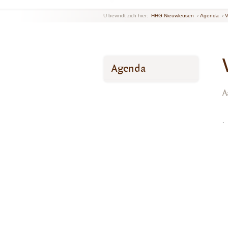
U bevindt zich hier:
HHG Nieuwleusen
›
Agenda
›
V
Agenda
A
.