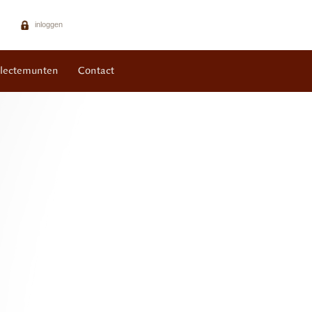
inloggen
llectemunten
Contact