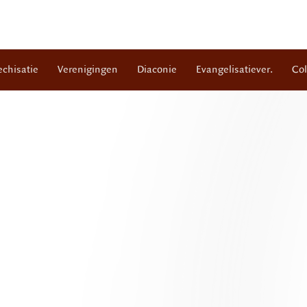
echisatie
Verenigingen
Diaconie
Evangelisatiever.
Co