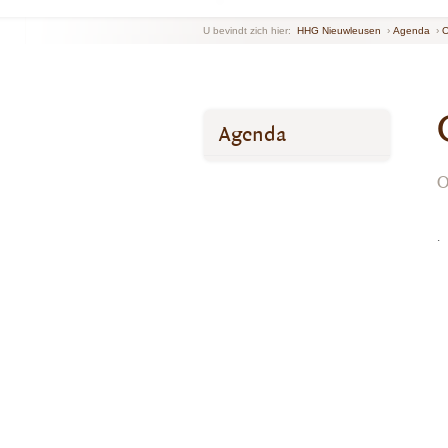
U bevindt zich hier:
HHG Nieuwleusen
›
Agenda
›
O
Agenda
O
.