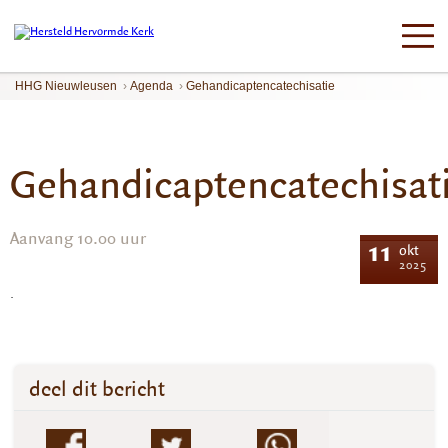
HHG Nieuwleusen
›
Agenda
›
Gehandicaptencatechisatie
Gehandicaptencatechisat
Aanvang 10.00 uur
11
okt
2025
.
deel dit bericht