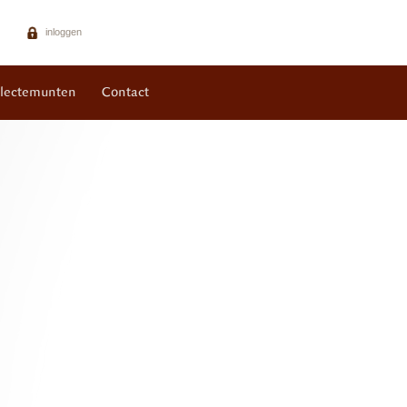
inloggen
llectemunten
Contact