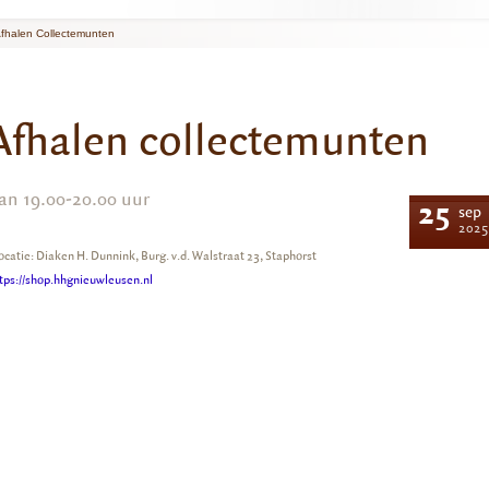
fhalen Collectemunten
Afhalen collectemunten
an 19.00-20.00 uur
25
sep
2025
ocatie: Diaken H. Dunnink, Burg. v.d. Walstraat 23, Staphorst
tps://shop.hhgnieuwleusen.nl