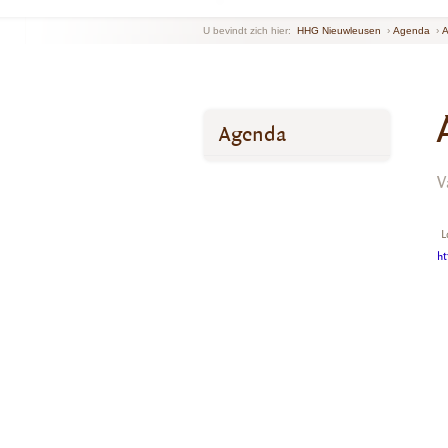
U bevindt zich hier:
HHG Nieuwleusen
›
Agenda
›
A
Agenda
V
L
ht