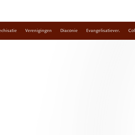
echisatie
Verenigingen
Diaconie
Evangelisatiever.
Co